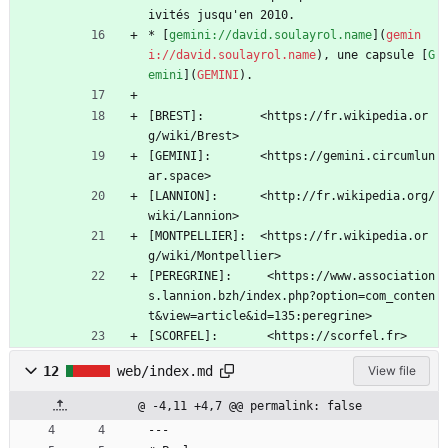
ivités jusqu'en 2010.
* [
gemini://david.soulayrol.name
](
gemin
i://david.soulayrol.name
), une capsule [
G
emini
](
GEMINI
).
[BREST]:        <https://fr.wikipedia.or
g/wiki/Brest>
[GEMINI]:       <https://gemini.circumlun
ar.space>
[LANNION]:      <http://fr.wikipedia.org/
wiki/Lannion>
[MONTPELLIER]:  <https://fr.wikipedia.or
g/wiki/Montpellier>
[PEREGRINE]:     <https://www.association
s.lannion.bzh/index.php?option=com_conten
t&view=article&id=135:peregrine>
[SCORFEL]:       <https://scorfel.fr>
12
web/index.md
View file
@ -4,11 +4,7 @@ permalink: false
---