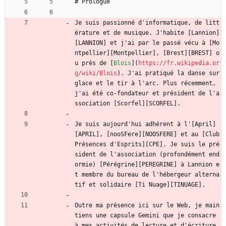
# Prologue
Je suis passionné d'informatique, de litt
érature et de musique. J'habite [Lannion]
[LANNION] et j'ai par le passé vécu à [Mo
ntpellier][Montpellier], [Brest][BREST] o
u près de [
Blois
](
https://fr.wikipedia.or
g/wiki/Blois
). J'ai pratiqué la danse sur 
glace et le tir à l'arc. Plus récemment, 
j'ai été co-fondateur et président de l'a
ssociation [Scorfel][SCORFEL].
Je suis aujourd'hui adhérent à l'[April]
[APRIL], [nooSFere][NOOSFERE] et au [Club 
Présences d'Esprits][CPE]. Je suis le pré
sident de l'association (profondément end
ormie) [Pérégrine][PEREGRINE] à Lannion e
t membre du bureau de l'hébergeur alterna
tif et solidaire [Ti Nuage][TINUAGE].
Outre ma présence ici sur le Web, je main
tiens une capsule Gemini que je consacre 
à mes activités de lecture et d'écriture 