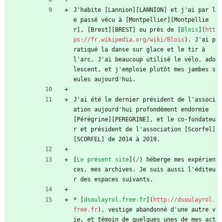
J'habite [Lannion][LANNION] et j'ai par l
e passé vécu à [Montpellier][Montpellie
r], [Brest][BREST] ou près de [
Blois
](
htt
ps://fr.wikipedia.org/wiki/Blois
). J'ai p
ratiqué la danse sur glace et le tir à 
l'arc. J'ai beaucoup utilisé le vélo, ado
lescent, et j'emploie plutôt mes jambes s
eules aujourd'hui.
J'ai été le dernier président de l'associ
ation aujourd'hui profondément endormie 
[Pérégrine][PEREGRINE], et le co-fondateu
r et président de l'association [Scorfel]
[SCORFEL] de 2014 à 2019.
[
Le présent site
](
/
) héberge mes expérien
ces, mes archives. Je suis aussi l'éditeu
r des espaces suivants.
* [
dsoulayrol.free.fr
](
http://dsoulayrol.
free.fr
), vestige abandonné d'une autre v
ie, et témoin de quelques unes de mes act