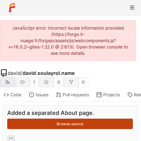
JavaScript error: Incorrect locale information provided
(https://forge.ti-
nuage.fr/forgejo/assets/js/webcomponents.js?
v=16.0.2~gitea-1.22.0 @ 2:813). Open browser console to
see more details.
david
/
david.soulayrol.name
1
0
0
Code
Issues
Pull requests
Projects
Rel
Added a separated About page.
Browse source
...