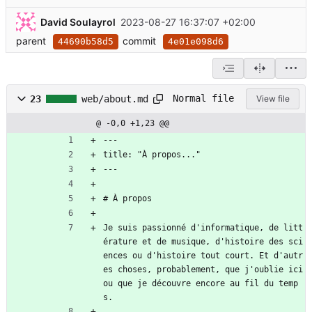
David Soulayrol
2023-08-27 16:37:07 +02:00
parent
commit
44690b58d5
4e01e098d6
Normal file
23
web/about.md
View file
@ -0,0 +1,23 @@
---
title: "À propos..."
---
# À propos
Je suis passionné d'informatique, de litt
érature et de musique, d'histoire des sci
ences ou d'histoire tout court. Et d'autr
es choses, probablement, que j'oublie ici 
ou que je découvre encore au fil du temp
s.