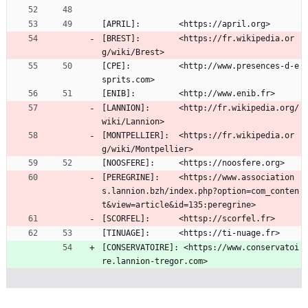
[APRIL]:        <https://april.org>
[BREST]:        <https://fr.wikipedia.or
g/wiki/Brest>
[CPE]:          <http://www.presences-d-e
sprits.com>
[ENIB]:         <http://www.enib.fr>
[LANNION]:      <http://fr.wikipedia.org/
wiki/Lannion>
[MONTPELLIER]:  <https://fr.wikipedia.or
g/wiki/Montpellier>
[NOOSFERE]:     <https://noosfere.org>
[PEREGRINE]:    <https://www.association
s.lannion.bzh/index.php?option=com_conten
t&view=article&id=135:peregrine>
[SCORFEL]:      <httsp://scorfel.fr>
[TINUAGE]:      <https://ti-nuage.fr>
[CONSERVATOIRE]: <https://www.conservatoi
re.lannion-tregor.com>