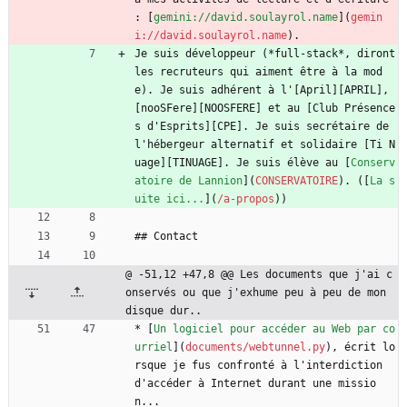
: [
gemini://david.soulayrol.name
](
gemin
i://david.soulayrol.name
).
Je suis développeur (*full-stack*, diront 
les recruteurs qui aiment être à la mod
e). Je suis adhérent à l'[April][APRIL], 
[nooSFere][NOOSFERE] et au [Club Présence
s d'Esprits][CPE]. Je suis secrétaire de 
l'hébergeur alternatif et solidaire [Ti N
uage][TINUAGE]. Je suis élève au [
Conserv
atoire de Lannion
](
CONSERVATOIRE
). ([
La s
uite ici...
](
/a-propos
))
## Contact
@ -51,12 +47,8 @@ Les documents que j'ai c
onservés ou que j'exhume peu à peu de mon 
disque dur..
* [
Un logiciel pour accéder au Web par co
urriel
](
documents/webtunnel.py
), écrit lo
rsque je fus confronté à l'interdiction 
d'accéder à Internet durant une missio
n... 