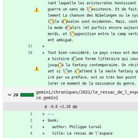
rant laquelle les aristocrates honnissant 
guerre un sens de l
’
existence. Et de fait
lement La chanson des Nibelungen ou le cyc
l
’
île d
’
Avalon sont évidentes. Mais, cont
la mode d
’
alors (et parfois encore aujour
mords, et l
’
opposition entre le camp vert
ent ambiguë.
Tout bien considéré, Le pays creux est do
e histoire d
’
une forme littéraire qui cour
jusqu
’
à la fantasy contemporaine. Un réci
ant si l
’
on s
’
attend à la seule fantasy q
iré par sa préface, est un très bon point
lorer ce moment de la naissance du genre.
gemini/chroniques/2022/le_ressac_de_l_esp
20
ce.gemini
@ -0,0 +1,20 @@
---
book:
  author: Philippe Curval
  title: Le ressac de l'espace