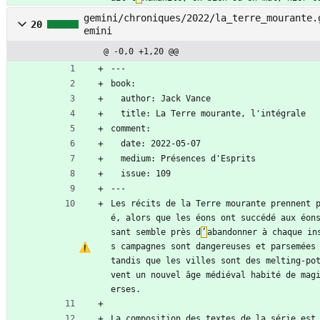
gemini/chroniques/2022/la_terre_mourante.
20
emini
@ -0,0 +1,20 @@
---
book:
  author: Jack Vance
  title: La Terre mourante, l'intégrale
comment:
  date: 2022-05-07
  medium: Présences d'Esprits
  issue: 109
---
Les récits de la Terre mourante prennent 
é, alors que les éons ont succédé aux éon
sant semble près d
’
abandonner à chaque in
s campagnes sont dangereuses et parsemées 
tandis que les villes sont des melting-po
vent un nouvel âge médiéval habité de mag
erses.
La composition des textes de la série est