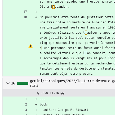
sur une large façade, une fresque murale 
ôts à l
’
abandon.
On pourrait être tenté de justifier cette
une très jolie couverture de Aurélien Pol
vre initialement sorti en français en 199
s légères révisions que l
’
auteur a apport
exte justifie à lui seul cette nouvelle p
ologique nécessaire pour parvenir à numéri
d
’
une personne reste un futur aussi fasci
a réalité virtuelle que l
’
on connaît, gen
s accompagne depuis vingt ans et pour long
que le délitement urbain ou la recherche d
limiter les effets du dérèglement climatiq
roman sont déjà notre présent.
gemini/chroniques/2023/la_terre_demeure.g
16
mini
@ -0,0 +1,16 @@
---
book:
  author: George R. Stewart