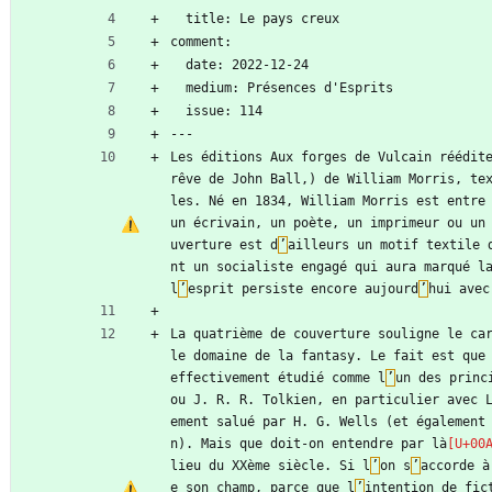
  title: Le pays creux
comment:
  date: 2022-12-24
  medium: Présences d'Esprits
  issue: 114
---
Les éditions Aux forges de Vulcain réédite
rêve de John Ball,) de William Morris, te
les. Né en 1834, William Morris est entre 
un écrivain, un poète, un imprimeur ou un
uverture est d
’
ailleurs un motif textile 
nt un socialiste engagé qui aura marqué la
l
’
esprit persiste encore aujourd
’
hui avec
La quatrième de couverture souligne le car
le domaine de la fantasy. Le fait est que
effectivement étudié comme l
’
un des princ
ou J. R. R. Tolkien, en particulier avec 
ement salué par H. G. Wells (et également
n). Mais que doit-on entendre par là
lieu du XXème siècle. Si l
’
on s
’
accorde à
e son champ, parce que l
’
intention de fic