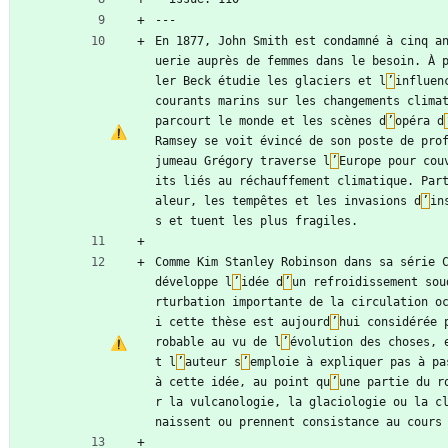
---
En 1877, John Smith est condamné à cinq a
uerie auprès de femmes dans le besoin. À 
ler Beck étudie les glaciers et l
’
influen
courants marins sur les changements climat
parcourt le monde et les scènes d
’
opéra d
Ramsey se voit évincé de son poste de prof
jumeau Grégory traverse l
’
Europe pour cou
its liés au réchauffement climatique. Par
aleur, les tempêtes et les invasions d
’
in
s et tuent les plus fragiles.
Comme Kim Stanley Robinson dans sa série C
développe l
’
idée d
’
un refroidissement sou
rturbation importante de la circulation o
i cette thèse est aujourd
’
hui considérée 
robable au vu de l
’
évolution des choses, 
t l
’
auteur s
’
emploie à expliquer pas à pa
à cette idée, au point qu
’
une partie du r
r la vulcanologie, la glaciologie ou la cl
naissent ou prennent consistance au cours