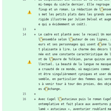
mi-temps du siècle dernier. Elle regroupe 
fixup et un roman. La rédaction de l
’
ense
s met les petits plats dans les grands ave
rigide illustrée par Julien Delval et aug
e qui a évidemment un coût).
Le cadre est planté avec le recueil Un mon
l
’
ensemble selon l
’
auteur de ces lignes, 
eurs et ses personnages qui usent d
’
une l
t plaisante à lire. Le charme des décors 
née est une constante caractéristique de 
nt de l
’
œuvre de Tolkien, parue quinze an
llectuel. La beauté de la langue ne masqu
a cruauté de ce monde, où magiciens comme
nt être singulièrement cyniques et user de
semble, en particulier des femmes qui ser
s à venir tour à tour des proies, des obj
es d
’
échange.
Avec Cugel l
’
astucieux puis le roman Cuge
ontemplative et fait place aux aventures 
lamé « astucieux », aventurier roublard m