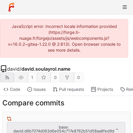
JavaScript error: Incorrect locale information provided
(https://forge.ti-
nuage.fr/forgejo/assets/js/webcomponents.js?
v=16.0.2~gitea-1.22.0 @ 2:813). Open browser console to
see more details.
david
/
david.soulayrol.name
1
0
0
Code
Issues
Pull requests
Projects
Rel
Compare commits
base:
david:d6b7074d063d6e054c717e8762b51d58aa8fed9d