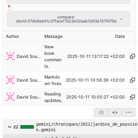
...
compare:
david:07de9add1c37facef7a23e02aab1b93e157f470e
Author
Message
Date
New
book
David Soulayrol
2025-10-11 13:17:22 +02:00
commen
ts.
Markdo
David Soulayrol
2025-10-11 10:56:36 +02:00
wn fixes.
Reading
David Soulayrol
2025-10-11 10:55:27 +02:00
updates.
gemini/chroniques/2022/jardins_de_poussie
22
e.gemini