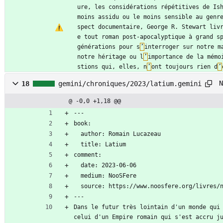
ure, les considérations répétitives de Ish
moins assidu ou le moins sensible au genr
spect documentaire, George R. Stewart liv
e tout roman post-apocalyptique à grand sp
générations pour s
’
interroger sur notre m
notre héritage ou l
’
importance de la mémo
stions qui, elles, n
’
ont toujours rien d
’
N
18
gemini/chroniques/2023/latium.gemini
@ -0,0 +1,18 @@
---
book:
  author: Romain Lucazeau
  title: Latium
comment:
  date: 2023-06-06
  medium: NooSFere
  source: https://www.noosfere.org/livres/
---
Dans le futur très lointain d'un monde qui 
celui d'un Empire romain qui s'est accru j