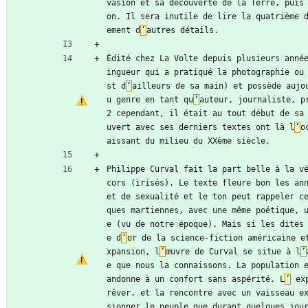
vasion et sa découverte de la Terre, puis
on. Il sera inutile de lire la quatrième 
ement d
’
autres détails.
Édité chez La Volte depuis plusieurs anné
ingueur qui a pratiqué la photographie ou
st d
’
ailleurs de sa main) et possède aujo
u genre en tant qu
’
auteur, journaliste, p
2 cependant, il était au tout début de sa
uvert avec ses derniers textes ont là l
’
o
aissant du milieu du XXème siècle.
Philippe Curval fait la part belle à la v
cors (irisés). Le texte fleure bon les ann
et de sexualité et le ton peut rappeler c
ques martiennes, avec une même poétique, 
e (vu de notre époque). Mais si les dites
e d
’
or de la science-fiction américaine e
xpansion, l
’
œuvre de Curval se situe à l
’
e que nous la connaissons. La population 
andonne à un confort sans aspérité. L
’
 ex
rêver, et la rencontre avec un vaisseau e
sionner le peuple que durant quelques jou