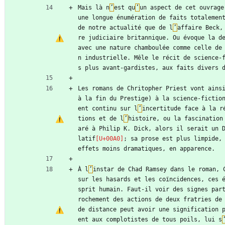
Mais là n
’
est qu
’
un aspect de cet ouvrage
une longue énumération de faits totalement
de notre actualité que de l
’
affaire Beck,
re judiciaire britannique. Ou évoque la d
avec une nature chamboulée comme celle de
n industrielle. Mêle le récit de science-
s plus avant-gardistes, aux faits divers 
Les romans de Chritopher Priest vont ains
à la fin du Prestige) à la science-fictio
ent continu sur l
’
incertitude face à la r
tions et de l
’
histoire, ou la fascination
aré à Philip K. Dick, alors il serait un 
latif
; sa prose est plus limpide, 
effets moins dramatiques, en apparence.
À l
’
instar de Chad Ramsey dans le roman, 
sur les hasards et les coïncidences, ces 
sprit humain. Faut-il voir des signes par
rochement des actions de deux fratries de 
de distance peut avoir une signification 
ent aux complotistes de tous poils, lui s