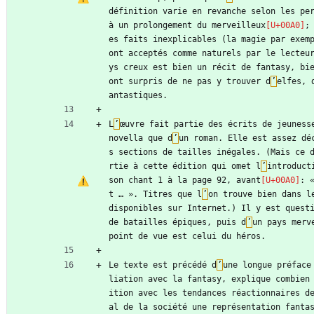
définition varie en revanche selon les per
à un prolongement du merveilleux
;
es faits inexplicables (la magie par exem
ont acceptés comme naturels par le lecteu
ys creux est bien un récit de fantasy, bi
ont surpris de ne pas y trouver d
’
elfes, 
antastiques.
L
’
œuvre fait partie des écrits de jeuness
novella que d
’
un roman. Elle est assez dé
s sections de tailles inégales. (Mais ce 
rtie à cette édition qui omet l
’
introduct
son chant 1 à la page 92, avant
: 
t … ». Titres que l
’
on trouve bien dans l
disponibles sur Internet.) Il y est questi
de batailles épiques, puis d
’
un pays merv
point de vue est celui du héros.
Le texte est précédé d
’
une longue préface
liation avec la fantasy, explique combien
ition avec les tendances réactionnaires d
al de la société une représentation fanta