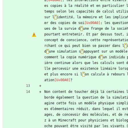
es copies à la réalité et en particulier 
temps selon les capacités de calcul utili
sur l
’
identité, la mémoire et les implica
er des copies de soi
; les questio
ues de la survie d
’
une frange de la socié
pourtant entretenir. Et par dessus tout, i
concept de conscience, cette représentati
rchant ce qui peut bien se passer dans l
’
d
’
une simulation s
’
appuyant sur un modèle
comment la copie numérique d
’
un individu 
ière continue alors que les calculs sont 
lle percevoir une existence linéaire lorsq
et plus encore si l
’
on calcule à rebours 
ation
?
Non content de toucher déjà là certaines 
borde également la question de la simulat
agine cette fois un modèle physique simpl
es élémentaires réduit, dans lequel il es
ages, de concevoir des molécules, et de r
z à un Minecraft pour physiciens et biolo
oche pouvant être visité par les vivants 