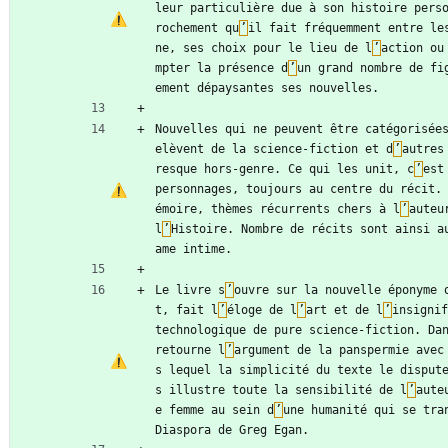
leur particulière due à son histoire pers
rochement qu
’
il fait fréquemment entre le
ne, ses choix pour le lieu de l
’
action ou
mpter la présence d
’
un grand nombre de fi
ement dépaysantes ses nouvelles.
Nouvelles qui ne peuvent être catégorisée
elèvent de la science-fiction et d
’
autres
resque hors-genre. Ce qui les unit, c
’
est
personnages, toujours au centre du récit.
émoire, thèmes récurrents chers à l
’
auteu
l
’
Histoire. Nombre de récits sont ainsi a
ame intime.
Le livre s
’
ouvre sur la nouvelle éponyme 
t, fait l
’
éloge de l
’
art et de l
’
insignif
technologique de pure science-fiction. Dan
retourne l
’
argument de la panspermie avec
s lequel la simplicité du texte le disput
s illustre toute la sensibilité de l
’
aute
e femme au sein d
’
une humanité qui se tran
Diaspora de Greg Egan.