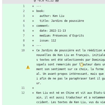
@ -0,0 +1,22 @@
---
book:
  author: Ken Liu
  title: Jardins de poussière
comment:
  date: 2022-11-13
  medium: Présences d'Esprits
  issue: 112
---
Ce Jardins de poussière est la réédition e
nouvelles de Ken Liu en français, initial
s textes ont été sélectionnés par Dominiq
squels sont remerciés par l
’
auteur dans u
ment son sentiment sur ce choix, la forme
al. Un avant-propos intéressant, mais que
i afin de ne pas le paraphraser tant il g
ur.
Ken Liu est né en Chine et vit aux États-
ain, il est aussi traducteur et a notamme
ccident. Les textes de Ken Liu, vus du vi