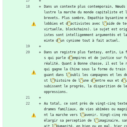
Dans un contexte plus contemporain, Nœuds
lustre la marche du monde capitaliste et 
brevets. Plus sombre, Empathie bysantine m
lobbies et d
’
activistes avec l
’
aide de te
virtuelle, blockchains). Le sujet est ori
istes sont intelligemment argumentés et l
einte d
’
un cynisme tout à fait actuel.
Dans un registre plus fantasy, enfin, La 
s qui parle d
’
empires et de justice sur fo
réalité. Quant à Bonne chasse, il est le 
qui gagne la Chine sous la forme du train
guant dans l
’
oubli les campagnes et les d
st l
’
histoire de l
’
une d
’
entre eux et d
’
subissent le progrès, la disparition de le
oppressions.
Au total, ce sont près de vingt-cinq texte
drames familiaux, de vies abîmées ou magn
nt la marche vers l
’
avenir. Vingt-cinq ré
élargir sa perception de l
’
imaginaire, sa
ait l
’
Humanité, en bien ou en mal, hier c