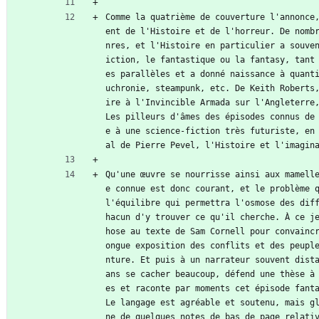
Comme la quatrième de couverture l'annonce
ent de l'Histoire et de l'horreur. De nomb
nres, et l'Histoire en particulier a souve
iction, le fantastique ou la fantasy, tant
es parallèles et a donné naissance à quanti
uchronie, steampunk, etc. De Keith Roberts
ire à l'Invincible Armada sur l'Angleterre,
Les pilleurs d'âmes des épisodes connus de
e à une science-fiction très futuriste, en
al de Pierre Pevel, l'Histoire et l'imagin
Qu'une œuvre se nourrisse ainsi aux mamell
e connue est donc courant, et le problème q
l'équilibre qui permettra l'osmose des dif
hacun d'y trouver ce qu'il cherche. À ce j
hose au texte de Sam Cornell pour convainc
ongue exposition des conflits et des peupl
nture. Et puis à un narrateur souvent dist
ans se cacher beaucoup, défend une thèse à
es et raconte par moments cet épisode fanta
Le langage est agréable et soutenu, mais g
ne de quelques notes de bas de page relativ