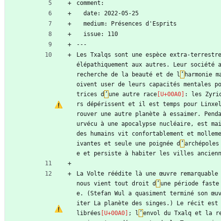
comment:
  date: 2022-05-25
  medium: Présences d'Esprits
  issue: 110
---
Les Txalqs sont une espèce extra-terrestr
élépathiquement aux autres. Leur société 
recherche de la beauté et de l
’
harmonie m
oivent user de leurs capacités mentales p
trices d
’
une autre race
: les Zyri
rs dépérissent et il est temps pour Linxe
rouver une autre planète à essaimer. Pend
urvécu à une apocalypse nucléaire, est mai
des humains vit confortablement et mollem
ivantes et seule une poignée d
’
archépoles
e et persiste à habiter les villes ancien
La Volte réédite là une œuvre remarquable 
nous vient tout droit d
’
une période faste
e. (Stefan Wul a quasiment terminé son œu
iter La planète des singes.) Le récit est
librées
; l
’
envol du Txalq et la r