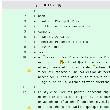
@ -0,0 +1,20 @@
---
book:
  author: Philip K. Dick
  title: Le dernier des maîtres
comment:
  date: 2022-03-30
  medium: Présences d'Esprits
  issue: 109
---
À l
’
occasion des 40 ans de la mort de Phi
oël, Folio, J
’
ai Lu et Quarto révisent et
elles, romans et biographie de l
’
auteur. 
t recueil rassemble une collection de text
années 50, c
’
est à dire du tout début de s
l
’
âge d
’
or de la science-fiction américai
Le style de Dick est particulièrement angu
nécessiter une attention particulière pou
on au détour d
’
un détail surprenant, mais
urt. Ses décors ont parfois quelque chose