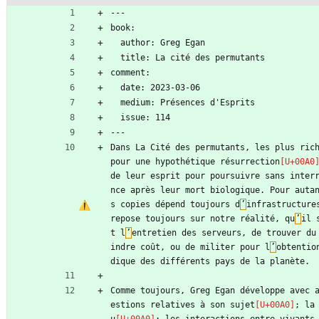
---
book:
  author: Greg Egan
  title: La cité des permutants
comment:
  date: 2023-03-06
  medium: Présences d'Esprits
  issue: 114
---
Dans La Cité des permutants, les plus rich
pour une hypothétique résurrection
de leur esprit pour poursuivre sans inter
nce après leur mort biologique. Pour auta
s copies dépend toujours d
’
infrastructure
repose toujours sur notre réalité, qu
’
il 
t l
’
entretien des serveurs, de trouver du
indre coût, ou de militer pour l
’
obtentio
dique des différents pays de la planète.
Comme toujours, Greg Egan développe avec 
estions relatives à son sujet
; la
u
; les interactions entre vivants