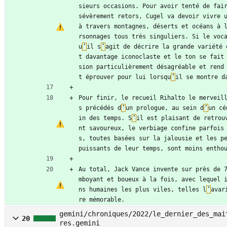
sieurs occasions. Pour avoir tenté de fair
sévèrement retors, Cugel va devoir vivre u
à travers montagnes, déserts et océans à 
rsonnages tous très singuliers. Si le voc
u
’
il s
’
agit de décrire la grande variété 
t davantage iconoclaste et le ton se fait
sion particulièrement désagréable et rend
t éprouver pour lui lorsqu
’
il se montre d
Pour finir, le recueil Rihalto le merveil
s précédés d
’
un prologue, au sein d
’
un cé
in des temps. S
’
il est plaisant de retrou
nt savoureux, le verbiage confine parfois
s, toutes basées sur la jalousie et les pe
puissants de leur temps, sont moins entho
Au total, Jack Vance invente sur près de 
mboyant et boueux à la fois, avec lequel 
ns humaines les plus viles, telles l
’
avar
re mémorable.
gemini/chroniques/2022/le_dernier_des_mai
20
res.gemini