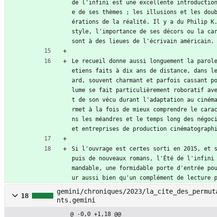
de l'infini est une excellente introductio
e de ses thèmes ; les illusions et les dou
érations de la réalité. Il y a du Philip K.
style, l'importance de ses décors ou la car
sont à des lieues de l'écrivain américain.
Le recueil donne aussi longuement la parol
etiens faits à dix ans de distance, dans l
ard, souvent charmant et parfois cassant p
lume se fait particulièrement roboratif av
t de son vécu durant l'adaptation au ciném
rmet à la fois de mieux comprendre le cara
ns les méandres et le temps long des négoci
et entreprises de production cinématograph
Si l'ouvrage est certes sorti en 2015, et 
puis de nouveaux romans, l'Été de l'infini
mandable, une formidable porte d'entrée po
ur aussi bien qu'un complément de lecture 
gemini/chroniques/2023/la_cite_des_permut
18
nts.gemini
@ -0,0 +1,18 @@