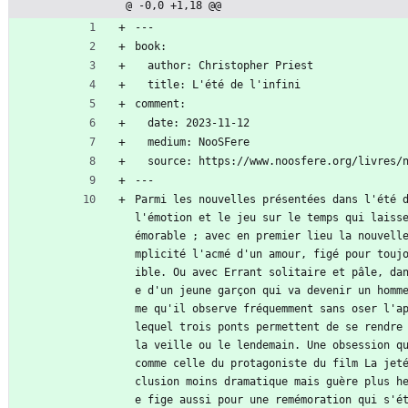
@ -0,0 +1,18 @@
---
book:
  author: Christopher Priest
  title: L'été de l'infini
comment:
  date: 2023-11-12
  medium: NooSFere
  source: https://www.noosfere.org/livres/
---
Parmi les nouvelles présentées dans l'été d
l'émotion et le jeu sur le temps qui laiss
émorable ; avec en premier lieu la nouvell
mplicité l'acmé d'un amour, figé pour touj
ible. Ou avec Errant solitaire et pâle, da
e d'un jeune garçon qui va devenir un homm
me qu'il observe fréquemment sans oser l'ap
lequel trois ponts permettent de se rendre 
la veille ou le lendemain. Une obsession qu
comme celle du protagoniste du film La jet
clusion moins dramatique mais guère plus h
e fige aussi pour une remémoration qui s'ét