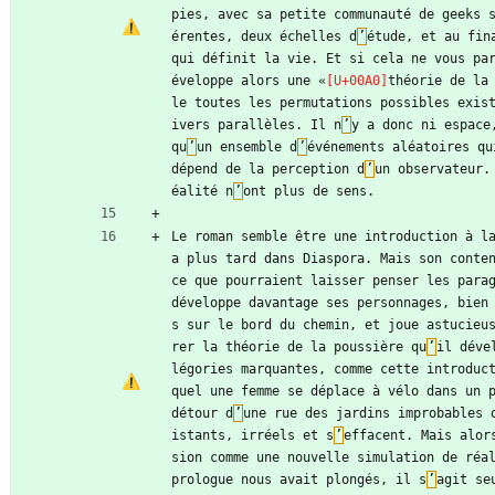
pies, avec sa petite communauté de geeks 
érentes, deux échelles d
’
étude, et au fin
qui définit la vie. Et si cela ne vous pa
éveloppe alors une «
théorie de la
le toutes les permutations possibles exis
ivers parallèles. Il n
’
y a donc ni espace
qu
’
un ensemble d
’
événements aléatoires qu
dépend de la perception d
’
un observateur.
éalité n
’
ont plus de sens.
Le roman semble être une introduction à l
a plus tard dans Diaspora. Mais son conten
ce que pourraient laisser penser les parag
développe davantage ses personnages, bien
s sur le bord du chemin, et joue astucieu
rer la théorie de la poussière qu
’
il déve
légories marquantes, comme cette introduc
quel une femme se déplace à vélo dans un p
détour d
’
une rue des jardins improbables 
istants, irréels et s
’
effacent. Mais alor
sion comme une nouvelle simulation de réal
prologue nous avait plongés, il s
’
agit se