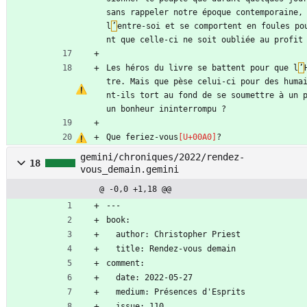
sans rappeler notre époque contemporaine, 
l
’
entre-soi et se comportent en foules po
nt que celle-ci ne soit oubliée au profit
Les héros du livre se battent pour que l
’
tre. Mais que pèse celui-ci pour des huma
nt-ils tort au fond de se soumettre à un p
un bonheur ininterrompu ?
Que feriez-vous
?
gemini/chroniques/2022/rendez-
18
vous_demain.gemini
@ -0,0 +1,18 @@
---
book:
  author: Christopher Priest
  title: Rendez-vous demain
comment:
  date: 2022-05-27
  medium: Présences d'Esprits
  issue: 110