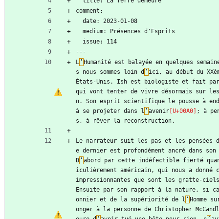
  title: La Terre demeure
comment:
  date: 2023-01-08
  medium: Présences d'Esprits
  issue: 114
---
L
’
Humanité est balayée en quelques semain
s nous sommes loin d
’
ici, au début du XXè
États-Unis. Ish est biologiste et fait par
qui vont tenter de vivre désormais sur le
n. Son esprit scientifique le pousse à en
à se projeter dans l
’
avenir
; à pe
s, à rêver la reconstruction.
Le narrateur suit les pas et les pensées 
e dernier est profondément ancré dans son 
D
’
abord par cette indéfectible fierté qua
iculièrement américain, qui nous a donné c
impressionnantes que sont les gratte-ciel
Ensuite par son rapport à la nature, si c
onnier et de la supériorité de l
’
Homme su
onger à la personne de Christopher McCand
eure d
’
avoir tué une bête pour rien, n
’
ay