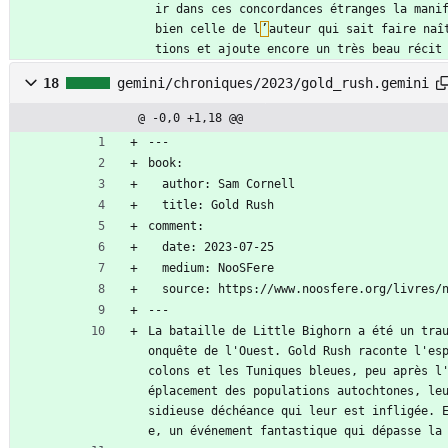
ir dans ces concordances étranges la mani
bien celle de l
’
auteur qui sait faire naî
tions et ajoute encore un très beau récit
18
gemini/chroniques/2023/gold_rush.gemini
@ -0,0 +1,18 @@
---
book:
  author: Sam Cornell
  title: Gold Rush
comment:
  date: 2023-07-25
  medium: NooSFere
  source: https://www.noosfere.org/livres/
---
La bataille de Little Bighorn a été un tra
onquête de l'Ouest. Gold Rush raconte l'esp
colons et les Tuniques bleues, peu après l
éplacement des populations autochtones, le
sidieuse déchéance qui leur est infligée. 
e, un événement fantastique qui dépasse la