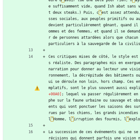
e suffisamment vide, quand Ish abat sans 
t deux steaks.) Puis, c
’
est assez attendu
sses sociales, aux peuples primitifs ou au
devient particulièrement gênant, quand il
ommes et des femmes, et quand il se deman
r de personnes attardées alors que chacun 
particuliers à la sauvegarde de la civili
Ces critiques mises de côté, le style est
s réaliste. Des paragraphes mis en exergue
narration pour donner au lecteur une visi
ronnement, la décrépitude des bâtiments o
ui se déroule non loin, hors champ. Ces e
mplatifs, sont le plus souvent aussi expl
; lequel va passer régulièrement en
phe sur la faune urbaine ou sauvage et ob
ents qui vont ponctuer les saisons des su
rues par les chiens, les grands incendies 
l
’
Homme, l
’
irruption des fourmis, l
’
explo
La succession de ces événements qui ne se
récisions qui donnent parfois une vision 