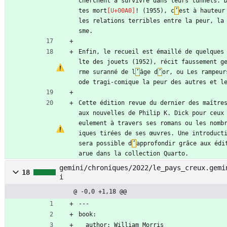
cherchent à survivre dans leurs tunnels. 
tes mort
! (1955), c
’
est à hauteur
les relations terribles entre la peur, la
sme.
Enfin, le recueil est émaillé de quelques
lte des jouets (1952), récit faussement g
rme suranné de l
’
âge d
’
or, ou Les rampeur
ode tragi-comique la peur des autres et l
Cette édition revue du dernier des maîtres
aux nouvelles de Philip K. Dick pour ceux
eulement à travers ses romans ou les nomb
iques tirées de ses œuvres. Une introduct
sera possible d
’
approfondir grâce aux édi
arue dans la collection Quarto.
gemini/chroniques/2022/le_pays_creux.gemi
18
i
@ -0,0 +1,18 @@
---
book:
  author: William Morris