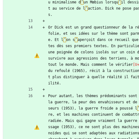
u minimalisme d
’
un Mœbius lorsqu
’
il dessi
t au service de l
’
action. Dick ne pose pa
s.
Or Dick est un grand questionneur de la ré
folie, et ses idées sur le thème sont par
e. Et l
’
on s
’
aperçoit dans ce recueil que
tes dès ses premiers textes. En particulie
une poignée de colons isolés sur un coin d
survivre aux agressions des terriens, à m
tout le monde. Mais comment le vérifier
du refoulé (1965), récit à la constructio
t plus distinguer à quelle réalité il fai
ilité.
Pour autant, les thèmes prédominants sont
la guerre, la peur des envahisseurs et de
seurs (1953), la guerre froide a poussé l
re, et les machines continuent de combatt
radiée. Mais qui gagne vraiment la guerre
ssage (1953), ce ne sont plus des machine
noïdes qui se sont adaptées aux radiations