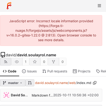
JavaScript error: Incorrect locale information provided
(https://forge.ti-
nuage.fr/forgejo/assets/js/webcomponents.js?
v=16.0.2~gitea-1.22.0 @ 2:813). Open browser console to
see more details.
david
/
david.soulayrol.name
1
0
0
Code
Issues
Pull requests
Projects
Re
david.soulayrol.name
/
web
/
index.md
master
David Soulayrol
2025-10-11 10:56:36 +02:00
Markdown fixes.