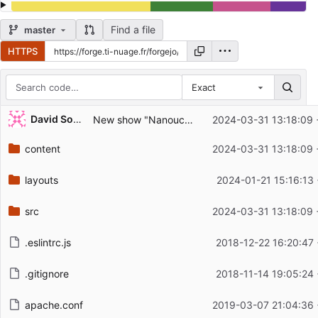
Find a file
master
HTTPS
Exact
Repository files (latest commit first)
David Soulayrol
New show "Nanouchka".
2024-03-31 13:18:09 
Filename
Latest commit message
content
2024-03-31 13:18:09 
Latest commit date
layouts
2024-01-21 15:16:13
src
2024-03-31 13:18:09 
.eslintrc.js
2018-12-22 16:20:47
.gitignore
2018-11-14 19:05:24
apache.conf
2019-03-07 21:04:36 