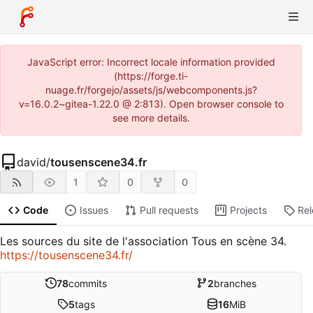
JavaScript error: Incorrect locale information provided
(https://forge.ti-
nuage.fr/forgejo/assets/js/webcomponents.js?
v=16.0.2~gitea-1.22.0 @ 2:813). Open browser console to
see more details.
david
/
tousenscene34.fr
1
0
0
Code
Issues
Pull requests
Projects
Re
Les sources du site de l'association Tous en scène 34.
https://tousenscene34.fr/
78
commits
2
branches
5
tags
16
MiB