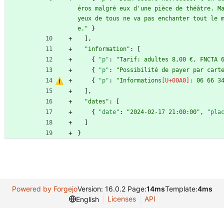
éros malgré eux d'une pièce de théâtre. Ma
yeux de tous ne va pas enchanter tout le 
e."
}
]
,
"information"
:
[
{
"p"
:
"Tarif: adultes 8,00 €, FNCTA 
{
"p"
:
"Possibilité de payer par cart
{
"p"
:
"Informations
: 06 66 3
]
,
"dates"
:
[
{
"date"
:
"2024-02-17 21:00:00"
,
"pla
]
}
Powered by Forgejo
Version: 16.0.2 Page:
14ms
Template:
4ms
Licenses
API
English