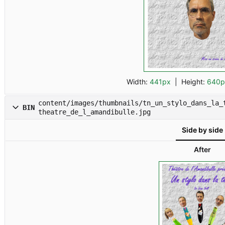
Width:
441px
| Height:
640p
content/images/thumbnails/tn_un_stylo_dans_la_
BIN
theatre_de_l_amandibulle.jpg
Side by side
After