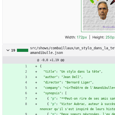
Width:
172px
| Height:
250p
src/shows/combaillaux/un_stylo_dans_la_te
19
amandibulle.json
@ -0,0 +1,19 @@
{
"title"
:
"Un stylo dans la tête"
,
"author"
:
"Jean Dell"
,
"director"
:
"Bernard Liger"
,
"company"
:
"<i>Théâtre de l'Amandibulle
"synopsis"
:
[
{
"p"
:
"**Peut-on rire de ses amis sa
{
"p"
:
"Victor Aubrac, auteur à succè
nnoncer qu'il s'est inspiré de leurs hist
{
"p"
:
"Deux soeurs névrosées, l'ex d