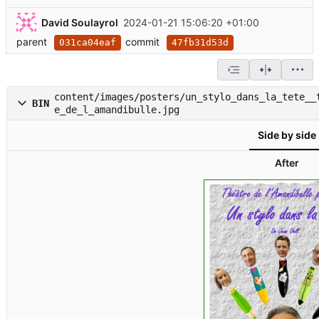
David Soulayrol
2024-01-21 15:06:20 +01:00
parent
commit
031ca04eaf
47fb31d53d
content/images/posters/un_stylo_dans_la_tete__
BIN
e_de_l_amandibulle.jpg
Side by side
After