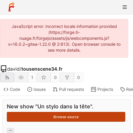
JavaScript error: Incorrect locale information provided
(https://forge.ti-
nuage.fr/forgejo/assets/js/webcomponents.js?
v=16.0.2~gitea-1.22.0 @ 2:813). Open browser console to
see more details.
david
/
tousenscene34.fr
1
0
0
Code
Issues
Pull requests
Projects
Rel
New show "Un stylo dans la tête".
Browse source
...