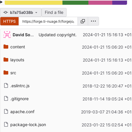
Find a file
b7a75a038b
HTTPS
Repository files (latest commit first)
David Soulayrol
Updated copyright.
2024-01-21 15:16:13 +01
Filename
Latest commit message
content
2024-01-21 15:06:20 +01
Latest commit date
layouts
2024-01-21 15:16:13 +01
src
2024-01-21 15:06:20 +01
.eslintrc.js
2018-12-22 16:20:47 +01
.gitignore
2018-11-14 19:05:24 +01
apache.conf
2019-03-07 21:04:36 +01
package-lock.json
2023-01-22 15:02:54 +01