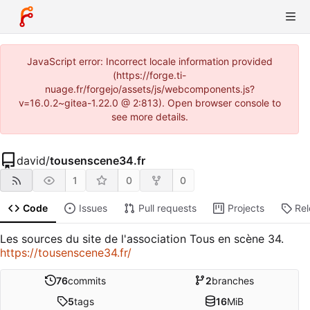
JavaScript error: Incorrect locale information provided
(https://forge.ti-
nuage.fr/forgejo/assets/js/webcomponents.js?
v=16.0.2~gitea-1.22.0 @ 2:813). Open browser console to
see more details.
david
/
tousenscene34.fr
1
0
0
Code
Issues
Pull requests
Projects
Re
Les sources du site de l'association Tous en scène 34.
https://tousenscene34.fr/
76
commits
2
branches
5
tags
16
MiB