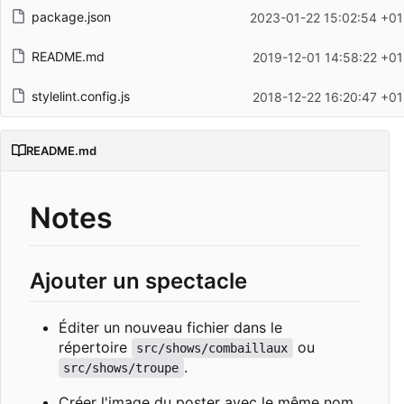
package.json
2023-01-22 15:02:54 +01
README.md
2019-12-01 14:58:22 +01
stylelint.config.js
2018-12-22 16:20:47 +01
README.md
Notes
Ajouter un spectacle
Éditer un nouveau fichier dans le
répertoire
ou
src/shows/combaillaux
.
src/shows/troupe
Créer l'image du poster avec le même nom